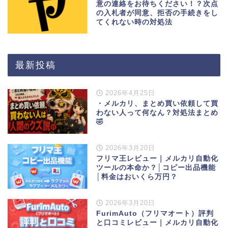
意の連絡をお待ちください！？次点
の入札者が同意、拒否の手続きをし
てくれない時の対処法
最新投稿
2026年4月25日
・メルカリ、まとめ買い依頼して買
わない人って何なん？対処法まとめ
🤣
2026年3月20日
フリマ王レビュー｜メルカリ自動化
ツールの本命か？│コピー出品機能
│料金はおいくら万円？
2026年3月20日
FurimAuto（フリマオート）評判
と口コミレビュー｜メルカリ自動化