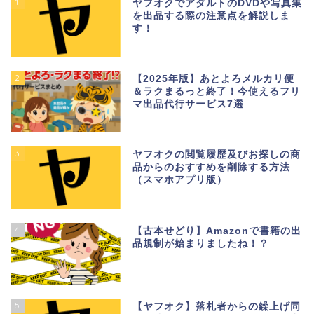
1
ヤフオクでアダルトのDVDや写真集
を出品する際の注意点を解説しま
す！
2
【2025年版】あとよろメルカリ便
＆ラクまるっと終了！今使えるフリ
マ出品代行サービス7選
3
ヤフオクの閲覧履歴及びお探しの商
品からのおすすめを削除する方法
（スマホアプリ版）
4
【古本せどり】Amazonで書籍の出
品規制が始まりましたね！？
5
【ヤフオク】落札者からの繰上げ同