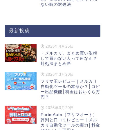
ない時の対処法
最新投稿
2026年4月25日
・メルカリ、まとめ買い依頼
して買わない人って何なん？
対処法まとめ🤣
2026年3月20日
フリマ王レビュー｜メルカリ
自動化ツールの本命か？│コピ
ー出品機能│料金はおいくら万
円？
2026年3月20日
FurimAuto（フリマオート）
評判と口コミレビュー｜メル
カリ自動化ツールの実力│料金