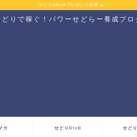
せどりeBookプレゼント企画
せどりで稼ぐ！パワーせどらー養成ブロ
マガ
せどりBtoB
せどり