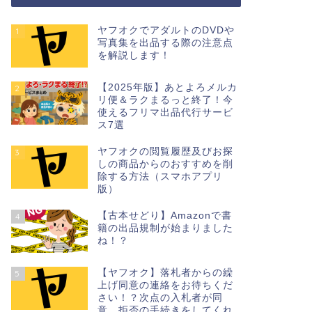
ヤフオクでアダルトのDVDや
1
写真集を出品する際の注意点
を解説します！
【2025年版】あとよろメルカ
2
リ便＆ラクまるっと終了！今
使えるフリマ出品代行サービ
ス7選
ヤフオクの閲覧履歴及びお探
3
しの商品からのおすすめを削
除する方法（スマホアプリ
版）
【古本せどり】Amazonで書
4
籍の出品規制が始まりました
ね！？
【ヤフオク】落札者からの繰
5
上げ同意の連絡をお待ちくだ
さい！？次点の入札者が同
意、拒否の手続きをしてくれ