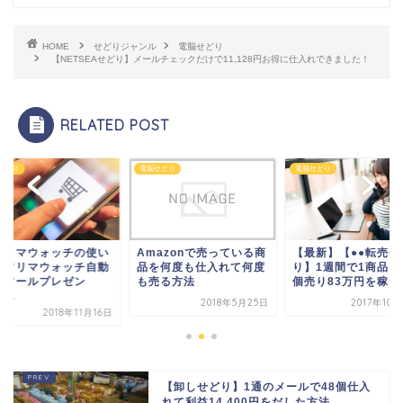
HOME
せどりジャンル
電脳せどり
【NETSEAせどり】メールチェックだけで11,128円お得に仕入れできました！
RELATED POST
せどり
電脳せどり
電脳せどり
フリマウォッチの使い
Amazonで売っている商
【最新】【●●転売せ
】フリマウォッチ自動
品を何度も仕入れて何度
り】1週間で1商品を
録ツールプレゼン
も売る方法
個売り83万円を稼ぎ..
...
2018年5月25日
2017年10
2018年11月16日
【卸しせどり】1通のメールで48個仕入
れて利益14,400円をだした方法...