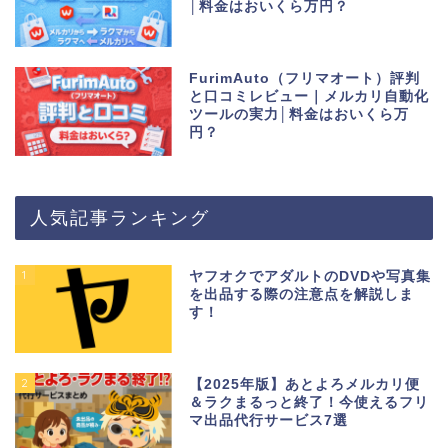
│料金はおいくら万円？
FurimAuto（フリマオート）評判
と口コミレビュー｜メルカリ自動化
ツールの実力│料金はおいくら万
円？
人気記事ランキング
1
ヤフオクでアダルトのDVDや写真集
を出品する際の注意点を解説しま
す！
2
【2025年版】あとよろメルカリ便
＆ラクまるっと終了！今使えるフリ
マ出品代行サービス7選